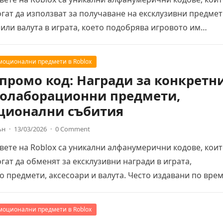
гат да използват за получаване на ексклузивни предмет
или валута в играта, което подобрява игровото им…
моционални предмети в Roblox
 промо код: Награди за конкретн
Колаборационни предмети,
ционални събития
ън
·
13/03/2026
·
0 Comment
ете на Roblox са уникални алфанумерични кодове, кои
гат да обменят за ексклузивни награди в играта,
 предмети, аксесоари и валута. Често издавани по вре
моционални предмети в Roblox