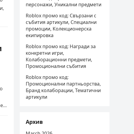
персонажи, Уникални предмети
и,
Roblox промо код: Свързани с
събития артикули, Специални
промоции, Колекционерска
екипировка
и
Roblox промо код: Награди за
конкретни игри,
Колаборационни предмети,
Промоционални събития
Roblox промо код:
Промоционални партньорства,
то
Бранд колаборации, Тематични
артикули
ме…
Архив
March 2026