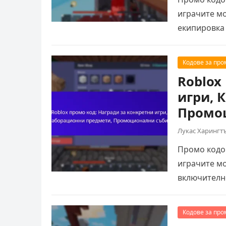
играчите мо
екипировка 
Кодове за про
Roblox
игри, 
Промо
Лукас Харингт
Промо кодов
играчите мо
включително
Кодове за про