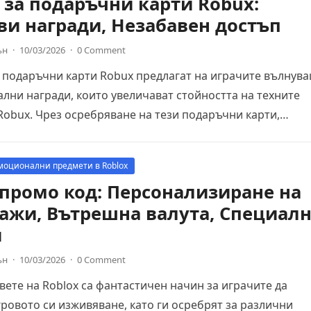
 за подаръчни карти Robux:
и награди, Незабавен достъп
ън
·
10/03/2026
·
0 Comment
 подаръчни карти Robux предлагат на играчите вълнув
ни награди, които увеличават стойността на техните
Robux. Чрез осребряване на тези подаръчни карти,
ите могат…
моционални предмети в Roblox
 промо код: Персонализиране на
ажи, Вътрешна валута, Специал
и
ън
·
10/03/2026
·
0 Comment
ете на Roblox са фантастичен начин за играчите да
ровото си изживяване, като ги осребрят за различни