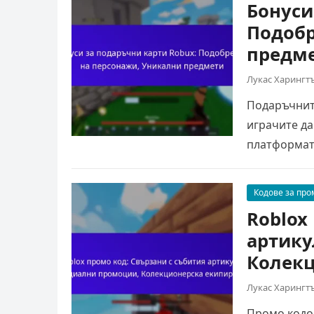
Бонуси
Подобр
предм
Лукас Харингт
Подаръчните
играчите да
платформата
могат да…
Кодове за про
Roblox
артику
Колекц
Лукас Харингт
Промо кодов