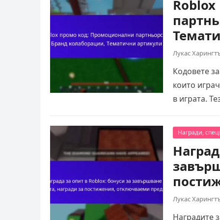
Roblox
партнь
Темати
Лукас Харингт
Кодовете за
които играч
в играта. Т
Награди, спе
Награда
завърш
постиж
Лукас Харингт
Наградите з