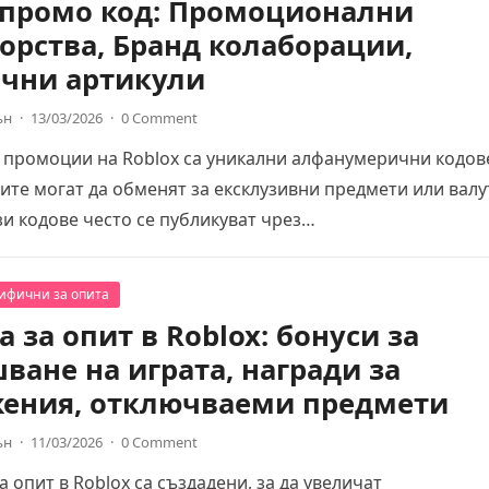
 промо код: Промоционални
орства, Бранд колаборации,
чни артикули
ън
·
13/03/2026
·
0 Comment
 промоции на Roblox са уникални алфанумерични кодов
ите могат да обменят за ексклузивни предмети или валу
ези кодове често се публикуват чрез…
цифични за опита
 за опит в Roblox: бонуси за
ване на играта, награди за
ения, отключваеми предмети
ън
·
11/03/2026
·
0 Comment
а опит в Roblox са създадени, за да увеличат