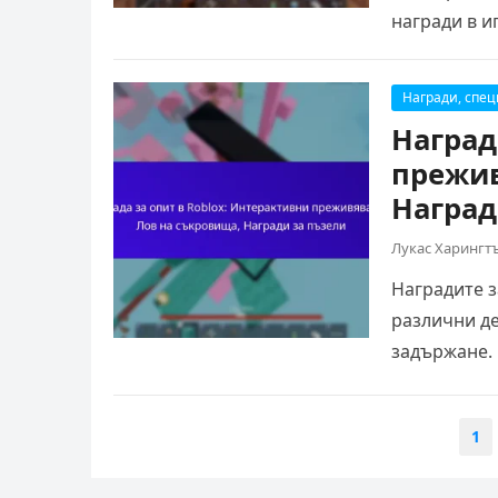
награди в и
Награди, спе
Наград
прежив
Наград
Лукас Харингт
Наградите з
различни де
задържане.
и…
Posts
1
pagination