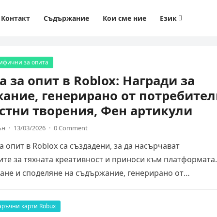
Контакт
Съдържание
Кои сме ние
Език
цифични за опита
а за опит в Roblox: Награди за
ание, генерирано от потребител
тни творения, Фен артикули
ън
·
13/03/2026
·
0 Comment
а опит в Roblox са създадени, за да насърчават
те за тяхната креативност и приноси към платформата.
ане и споделяне на съдържание, генерирано от
ите,…
аръчни карти Robux