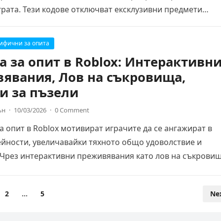
грата. Тези кодове отключват ексклузивни предмети…
цифични за опита
а за опит в Roblox: Интерактивн
явания, Лов на съкровища,
и за пъзели
ън
·
10/03/2026
·
0 Comment
а опит в Roblox мотивират играчите да се ангажират в
йности, увеличавайки тяхното общо удоволствие и
 Чрез интерактивни преживявания като лов на съкрови
2
…
5
Ne