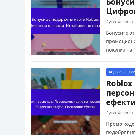
Бонуси
Цифров
Лукас Харингт
Бонусите от
промоционал
покупки на 
потребител
Кодове за про
Roblox
персон
ефект
Лукас Харингт
Промо кодов
подобрят иг