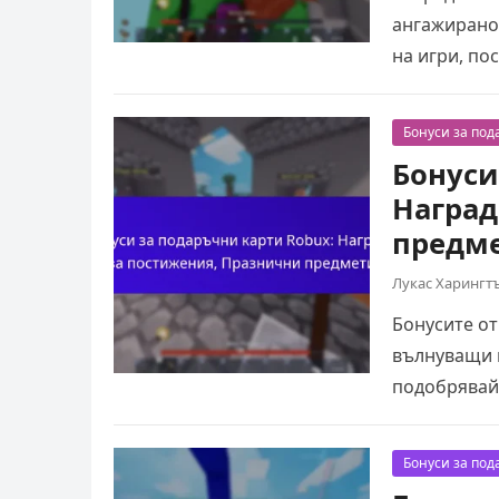
ангажиранос
на игри, по
Бонуси за под
Бонуси
Наград
предм
Лукас Харингт
Бонусите от
вълнуващи н
подобрявай
играта и с
Бонуси за под