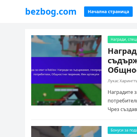
bezbog.com
Начална страница
Награди, спе
Наград
съдърж
Общнос
Лукас Харингт
Наградите з
потребители
Чрез създав
потребител
Бонуси за под