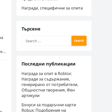
Награди, специфични за опита
Търсене
на
Search
for:
те
Последни публикации
Награда за опит в Roblox:
Награди за съдържание,
генерирано от потребители,
Общностни творения, Фен
артикули
Бонуси за подаръчни карти
Robux: Подобрения на
то