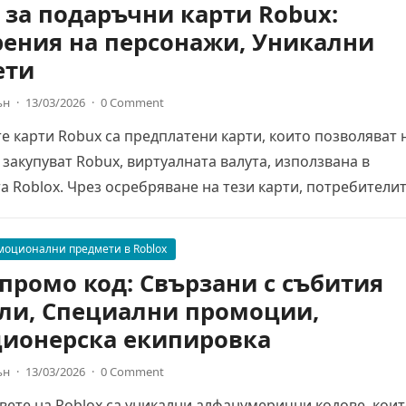
 за подаръчни карти Robux:
ения на персонажи, Уникални
ети
ън
·
13/03/2026
·
0 Comment
 карти Robux са предплатени карти, които позволяват 
 закупуват Robux, виртуалната валута, използвана в
 Roblox. Чрез осребряване на тези карти, потребители
моционални предмети в Roblox
 промо код: Свързани с събития
ли, Специални промоции,
ионерска екипировка
ън
·
13/03/2026
·
0 Comment
ете на Roblox са уникални алфанумерични кодове, кои