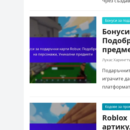
Чрез създав
потребител
Бонуси за под
Бонуси
Подобр
предм
Лукас Харингт
Подаръчните
играчите да
платформата
могат да…
Кодове за про
Roblox
артику