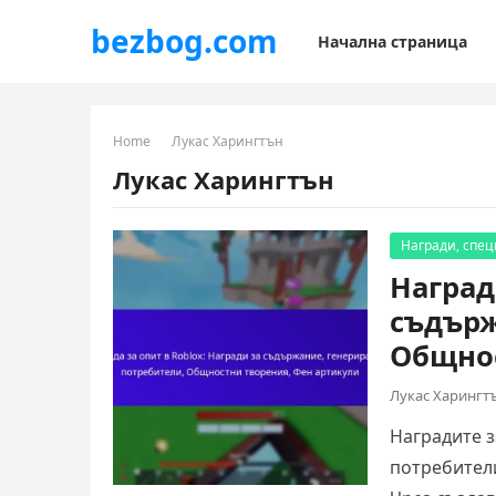
bezbog.com
Начална страница
Home
Лукас Харингтън
Лукас Харингтън
Награди, спе
Наград
съдърж
Общнос
Лукас Харингт
Наградите з
потребители