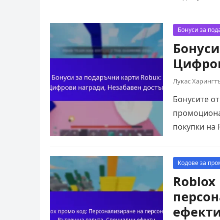
играта и с
Бонуси за под
Бонуси
Цифров
Лукас Харингт
Бонусите от
промоционал
покупки на 
потребител
Кодове за про
Roblox
персон
ефект