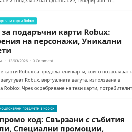
ане и споделяне на съдържание, генерирано от
ите,…
аръчни карти Robux
 за подаръчни карти Robux:
ения на персонажи, Уникални
ети
ън
·
13/03/2026
·
0 Comment
 карти Robux са предплатени карти, които позволяват 
 закупуват Robux, виртуалната валута, използвана в
 Roblox. Чрез осребряване на тези карти, потребители
моционални предмети в Roblox
 промо код: Свързани с събития
ли, Специални промоции,