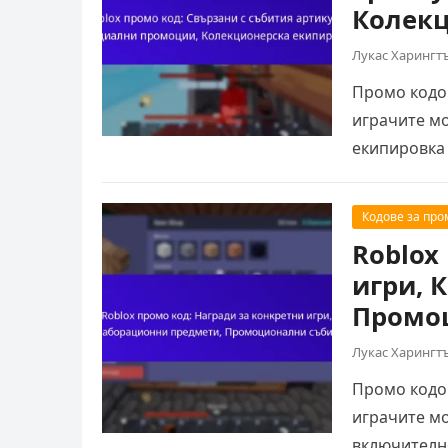
Колекц
Лукас Харингт
Промо кодов
играчите мо
екипировка 
Кодове за про
Roblox
игри, 
Промо
Лукас Харингт
Промо кодов
играчите мо
включително