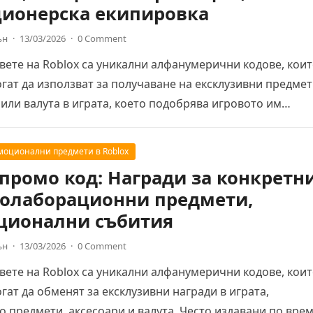
ионерска екипировка
ън
·
13/03/2026
·
0 Comment
ете на Roblox са уникални алфанумерични кодове, кои
гат да използват за получаване на ексклузивни предмет
или валута в играта, което подобрява игровото им…
моционални предмети в Roblox
 промо код: Награди за конкретн
Колаборационни предмети,
ционални събития
ън
·
13/03/2026
·
0 Comment
ете на Roblox са уникални алфанумерични кодове, кои
гат да обменят за ексклузивни награди в играта,
 предмети, аксесоари и валута. Често издавани по вре