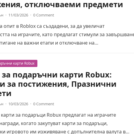
ения, отключваеми предмети
ън
·
11/03/2026
·
0 Comment
а опит в Roblox са създадени, за да увеличат
тта на играчите, като предлагат стимули за завършван
стигане на важни етапи и отключване на…
аръчни карти Robux
 за подаръчни карти Robux:
и за постижения, Празнични
ети
ън
·
10/03/2026
·
0 Comment
 карти за подаръци Robux предлагат на играчите
агради, когато закупуват карти за подаръци,
ки игровото им изживяване с допълнителна валута в