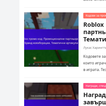
Кодове за про
Roblox
партнь
Темати
Лукас Харингт
Кодовете за
които играч
в играта. Т
Награди, спе
Награда
завърш