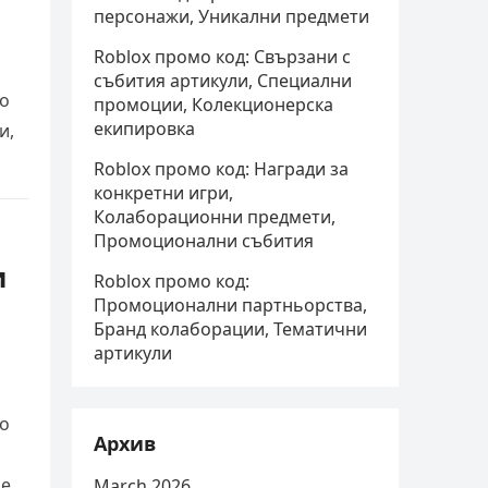
персонажи, Уникални предмети
Roblox промо код: Свързани с
събития артикули, Специални
то
промоции, Колекционерска
екипировка
и,
Roblox промо код: Награди за
конкретни игри,
Колаборационни предмети,
Промоционални събития
и
Roblox промо код:
Промоционални партньорства,
Бранд колаборации, Тематични
артикули
то
Архив
ме…
March 2026