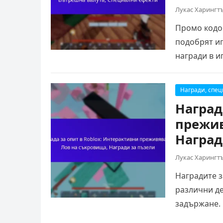
Лукас Харингт
Промо кодов
подобрят иг
награди в и
Награди, спе
Наград
прежив
Наград
Лукас Харингт
Наградите з
различни де
задържане.
и…