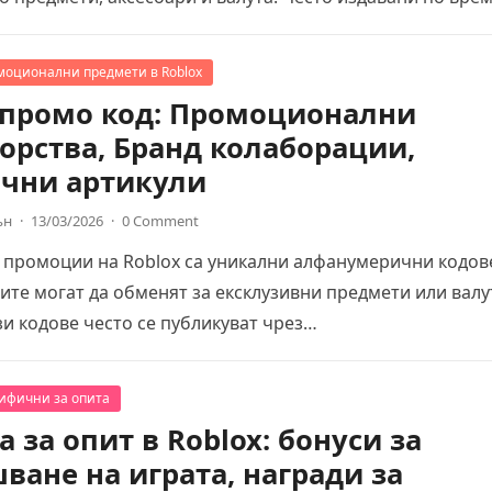
моционални предмети в Roblox
 промо код: Промоционални
орства, Бранд колаборации,
чни артикули
ън
·
13/03/2026
·
0 Comment
 промоции на Roblox са уникални алфанумерични кодов
ите могат да обменят за ексклузивни предмети или валу
ези кодове често се публикуват чрез…
цифични за опита
 за опит в Roblox: бонуси за
ване на играта, награди за