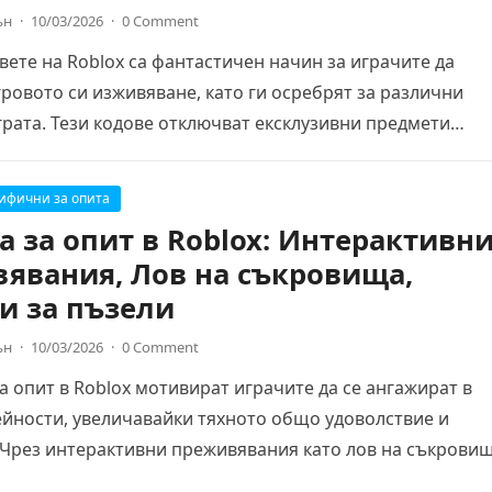
ън
·
10/03/2026
·
0 Comment
ете на Roblox са фантастичен начин за играчите да
ровото си изживяване, като ги осребрят за различни
грата. Тези кодове отключват ексклузивни предмети…
цифични за опита
а за опит в Roblox: Интерактивн
явания, Лов на съкровища,
и за пъзели
ън
·
10/03/2026
·
0 Comment
а опит в Roblox мотивират играчите да се ангажират в
йности, увеличавайки тяхното общо удоволствие и
 Чрез интерактивни преживявания като лов на съкрови