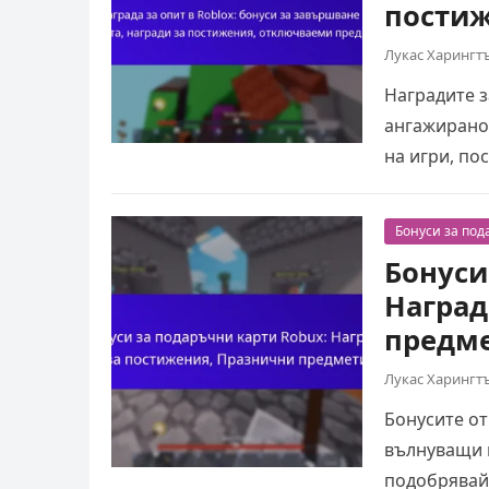
постиж
Лукас Харингт
Наградите з
ангажиранос
на игри, по
Бонуси за под
Бонуси
Наград
предм
Лукас Харингт
Бонусите от
вълнуващи н
подобрявай