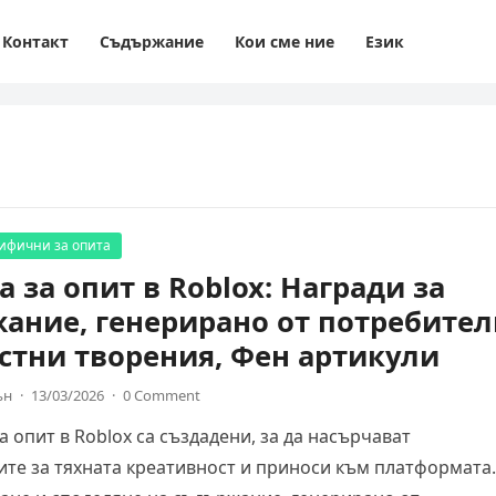
Контакт
Съдържание
Кои сме ние
Език
цифични за опита
а за опит в Roblox: Награди за
ание, генерирано от потребител
тни творения, Фен артикули
ън
·
13/03/2026
·
0 Comment
а опит в Roblox са създадени, за да насърчават
те за тяхната креативност и приноси към платформата.