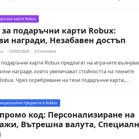
пециални…
аръчни карти Robux
 за подаръчни карти Robux:
и награди, Незабавен достъп
ън
·
10/03/2026
·
0 Comment
 подаръчни карти Robux предлагат на играчите вълнув
ни награди, които увеличават стойността на техните
Robux. Чрез осребряване на тези подаръчни карти,
ите могат…
моционални предмети в Roblox
 промо код: Персонализиране на
ажи, Вътрешна валута, Специал
и